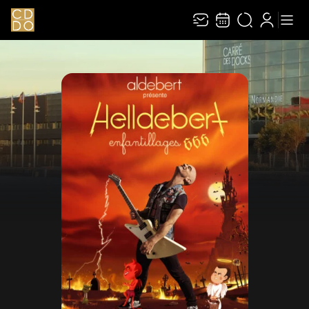
Recevez toute l’actualité en vous abonnant à
Ferme
notre newsletter :
ENVOYER
Rivaj Group traite votre adresse électronique pour la gestion de votre
abonnement à la newsletter de
Le Carré des Docks / Docks Océane
. Vous
pouvez retirer votre consentement à tout moment. Pour en savoir plus,
consultez notre
politique de protection des données
.