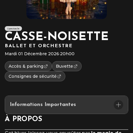
Spectacle
CASSE-NOISETTE
BALLET ET ORCHESTRE
Mardi 01 Décembre 2026
·
20h00
Accès & parking
Buvette
Consignes de sécurité
Informations Importantes
Durée de la représentation : 2h10, dont un entracte.
À PROPOS
Placement assis numéroté
L’accès au site et/ou aux places numérotées n’est pas garanti