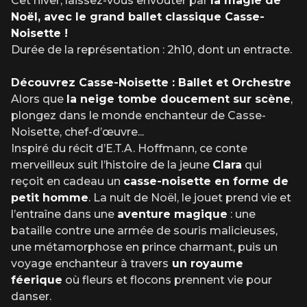
Cet hiver, laissez-vous envoûter par
la magie de
après l’heure du début du spectacle.
Noël, avec le grand ballet classique
Casse-
Noisette !
Durée de la représentation : 2h10, dont un entracte.
Découvrez
Casse-Noisette : Ballet et Orchestre
Alors que
la neige tombe doucement sur scène
,
plongez dans le monde enchanteur de
Casse-
Noisette
, chef-d’œuvre
...
Inspiré du récit d’E.T.A. Hoffmann, ce conte
merveilleux suit l’histoire de la jeune
Clara
qui
reçoit en cadeau un
casse-noisette en forme de
petit homme
. La nuit de Noël, le jouet prend vie et
l’entraîne dans une
aventure magique
: une
bataille contre une armée de souris malicieuses,
une métamorphose en prince charmant, puis un
voyage enchanteur à travers
un royaume
féerique
où fleurs et flocons prennent vie pour
danser.