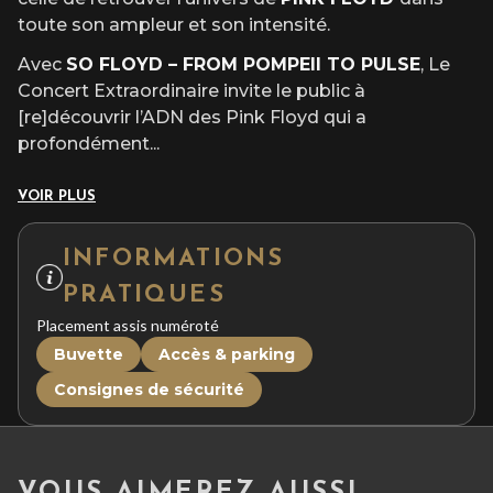
toute son ampleur et son intensité.
Avec
SO FLOYD – FROM POMPEII TO PULSE
, Le
Concert Extraordinaire invite le public à
[re]découvrir l’ADN des Pink Floyd qui a
profondément
...
VOIR PLUS
INFORMATIONS
PRATIQUES
Placement assis numéroté
Buvette
Accès & parking
Consignes de sécurité
VOUS AIMEREZ AUSSI ...