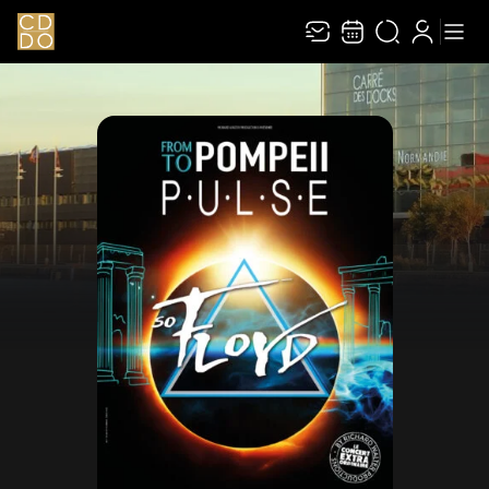
Recevez toute l’actualité en vous abonnant à
Ferme
notre newsletter :
ENVOYER
Rivaj Group traite votre adresse électronique pour la gestion de votre
abonnement à la newsletter de
Le Carré des Docks / Docks Océane
. Vous
pouvez retirer votre consentement à tout moment. Pour en savoir plus,
consultez notre
politique de protection des données
.