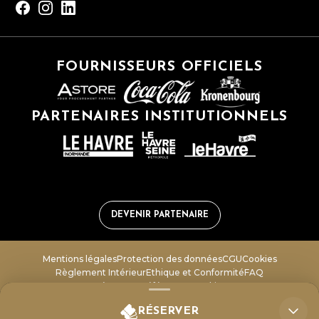
FOURNISSEURS OFFICIELS
PARTENAIRES INSTITUTIONNELS
DEVENIR PARTENAIRE
Mentions légales
Protection des données
CGU
Cookies
Règlement Intérieur
Ethique et Conformité
FAQ
Gérer vos préférences cookies
RÉSERVER
LICENCE 1 – PLATESV-D-2020-006260 • LICENCE 2 – PLATESV-D-2020-006275 •