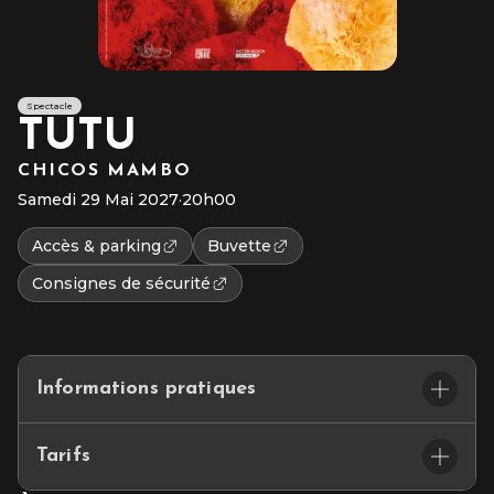
Spectacle
TUTU
CHICOS MAMBO
Samedi 29 Mai 2027
·
20h00
Accès & parking
Buvette
Consignes de sécurité
Informations pratiques
CHICOS MAMBO
Tarifs
Samedi 29 mai 2027 à 20h00