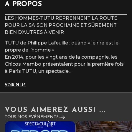
CAT 1 : 65€
À PROPOS
CAT 2 : 55€
CAT 3 : 41€
LES HOMMES-TUTU REPRENNENT LA ROUTE
POUR LA SAISON PROCHAINE ET SÛREMENT
BIEN D’AUTRES À VENIR
TUTU de Philippe Lafeuille : quand « le rire est le
propre de l’homme »
En 2014, pour les vingt ans de la compagnie, les
Chicos Mambo présentaient pour la première fois
à Paris TUTU, un spectacle
...
VOIR PLUS
VOUS AIMEREZ AUSSI ...
TOUS NOS ÉVÉNEMENTS