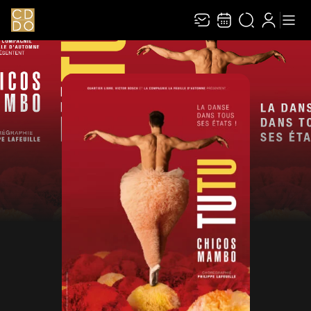
Recevez toute l’actualité en vous abonnant à
Ferme
notre newsletter :
ENVOYER
Rivaj Group traite votre adresse électronique pour la gestion de votre
abonnement à la newsletter de
Le Carré des Docks / Docks Océane
. Vous
pouvez retirer votre consentement à tout moment. Pour en savoir plus,
consultez notre
politique de protection des données
.