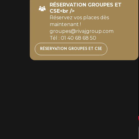
RÉSERVATION GROUPES ET
CSE<br />
Réservez vos places dès
maintenant !
groupes@rivajgroup.com
Tél : 01 40 68 68 50
RÉSERVATION GROUPES ET CSE