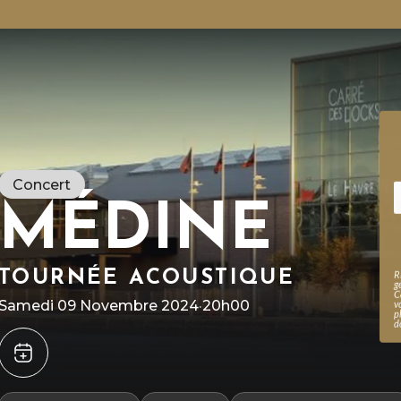
Concert
MÉDINE
TOURNÉE ACOUSTIQUE
R
g
C
Samedi 09 Novembre 2024
·
20h00
v
p
d