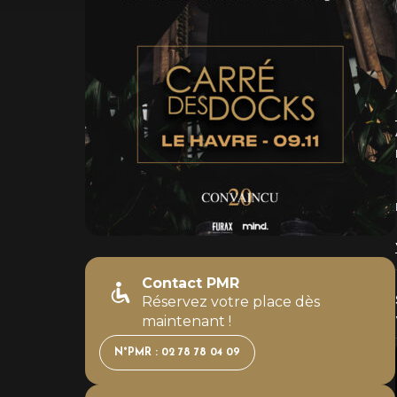
Contact PMR
Réservez votre place dès
maintenant !
N°PMR : 02 78 78 04 09