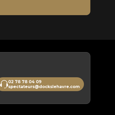
02 78 78 04 09
spectateurs@dockslehavre.com