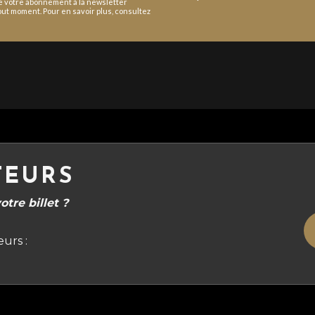
de votre abonnement à la newsletter
ut moment. Pour en savoir plus, consultez
TEURS
tre billet ?
urs :