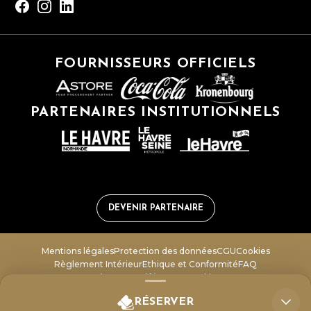
FOURNISSEURS OFFICIELS
PARTENAIRES INSTITUTIONNELS
DEVENIR PARTENAIRE
Mentions légales
Protection des données
CGU
Cookies
Règlement Intérieur
Ethique et Conformité
FAQ
Gérer vos préférences cookies
RÉSERVER
LICENCE 1 – PLATESV-D-2020-006260 • LICENCE 2 – PLATESV-D-2020-006275 •