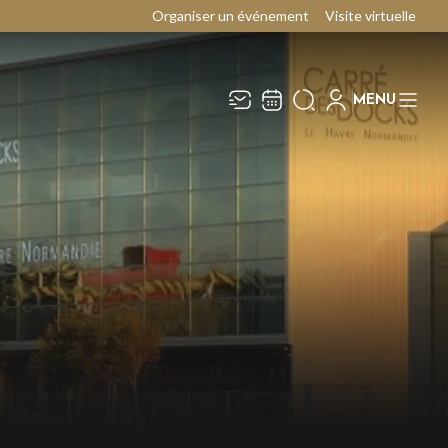
Organiser un événement
Visite virtuelle
MENU
Recevez toute l’actualité en
Fermer
vous abonnant à notre
newsletter :
ENVOYER
ivaj Group traite votre adresse électronique pour la
estion de votre abonnement à la newsletter de
Le
arré des Docks / Docks Océane
. Vous pouvez retirer
otre consentement à tout moment. Pour en savoir
lus, consultez notre
politique de protection des
onnées
.