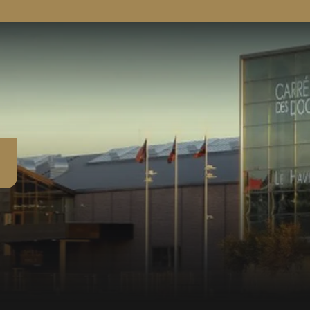
R
g
C
v
p
d