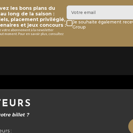
evez les bons plans du
u long de la saison :
iels, placement privilégié,
Je souhaite également recev
enaires et jeux concours :
Group
de votre abonnement à la newsletter
ut moment. Pour en savoir plus, consultez
TEURS
tre billet ?
urs :