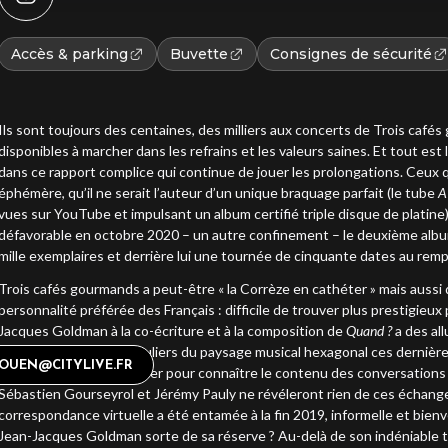
Accès & parking
Buvette
Consignes de sécurité
Ils sont toujours des centaines, des milliers aux concerts de Trois cafés
disponibles à marcher dans les refrains et les valeurs saines. Et tout est 
dans ce rapport complice qui continue de jouer les prolongations. Ceux qu
éphémère, qu’il ne serait l’auteur d’un unique braquage parfait (le tube
A
vues sur YouTube et impulsant un album certifié triple disque de platine
défavorable en octobre 2020 – un autre confinement – le deuxième alb
mille exemplaires et derrière lui une tournée de cinquante dates au rem
Trois cafés gourmands a peut-être « la Corrèze en cathéter » mais aussi 
personnalité préférée des Français : difficile de trouver plus prestigie
Jacques Goldman à la co-écriture et à la composition de
Quand ?
a des all
distillées par l’un des tauliers du paysage musical hexagonal ces derniè
IEROUEN@CITYLIVE.FR
Fiori). Inutile d’aller gratter pour connaître le contenu des conversatio
Sébastien Gourseyrol et Jérémy Pauly ne révéleront rien de ces échanges
correspondance virtuelle a été entamée à la fin 2019, informelle et bienv
Jean-Jacques Goldman sorte de sa réserve ? Au-delà de son indéniable talen