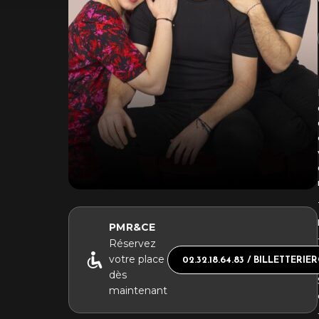
PMR&CE
Réservez
votre place
02.32.18.64.83 / BILLETTER
dès
maintenant