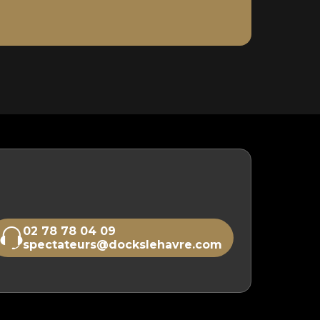
02 78 78 04 09
spectateurs@dockslehavre.com