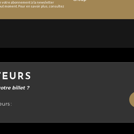
de votre abonnement à la newsletter
ut moment. Pour en savoir plus, consultez
TEURS
tre billet ?
urs :