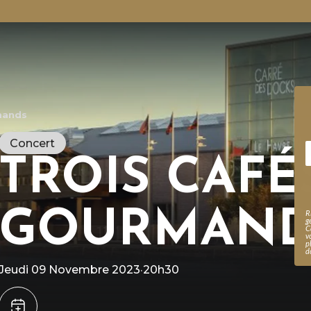
mands
Concert
TROIS CAFÉ
GOURMAND
R
g
C
v
p
d
Jeudi 09 Novembre 2023
·
20h30