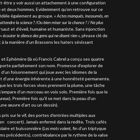
ut-être y voir aussi un attachement à une configuration
mme et deux hommes. Evidemment qu’on retrouve sur ce
i fidèle également au groupe. «
Actes manqués, inassumés, en
attendre la science ?
/
Ou bien miser sur la chance ?
/
Ne plus
saut et d’éveil, humaine et humaniste. Sans injonction
 «
écouter le silence des gens qui ne disent rien
», phrase clé de
 et à la manière d’un Brassens les haters sévissant
 et Ephémère (là où Francis Cabrel a conçu ses quatre
Il porte parfaitement son nom. Promesse d’explorer de
d’un foisonnement qui joue avec les idiomes de la
e et d’une énergie inhérente à une honnêteté permanente.
que les trois forces vives prennent la plume, une tâche
s’empare d’un morceau en voix solo. Première fois que le
reux
). Première fois qu’il se met dans la peau d’un
 une œuvre d’art ou un dessin).
ris sur le vif, des portes d’entrées multiples aux
en concert). Jamais enfermé dans la redite, Trois cafés
olaire et buissonnière (
Les mots volent
, fin d’un triptyque
ms précédents), contrebalance par le rythme de la valse