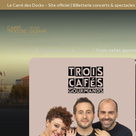
Le Carré des Docks – Site officiel | Billetterie concerts & spectacles
Programmation
Concert
Trois cafés gour