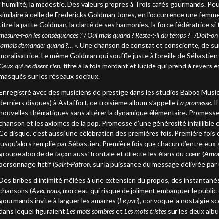
l’humilité, la modestie. Des valeurs propres à Trois cafés gourmands. Pe
similaire à celle de Fredericks Goldman Jones, en l’occurrence une fe
titre la patte Goldman, la clarté de ses harmonies, la force fédératrice s
mesure-t-on les conséquences ?
/
Oui mais quand ? Reste-t-il du temps ?
/
Doit-on 
jamais demander quand ?
… ». Une chanson de constat et consciente, de sur
moralisatrice. Le même Goldman qui souffle juste à l’oreille de Sébastien
Ceux qui ne disent rien
, titre à la fois mordant et lucide qui prend à revers
masqués sur les réseaux sociaux.
Enregistré avec des musiciens de prestige dans les studios Baboo Music
derniers disques) à Astaffort, ce troisième album s’appelle
La promesse
. 
nouvelles thématiques sans altérer la dynamique élémentaire. Promesse 
chanson et les axiomes de la pop. Promesse d’une générosité infaillibl
Ce disque, c’est aussi une célébration des premières fois. Première fois 
jusqu’alors remplie par Sébastien. Première fois que chacun d’entre eux 
groupe aborde de façon aussi frontale et directe les élans du cœur (
Amou
personnage fictif (
Saint-Patron
, sur la puissance du message délivrée par
Des bribes d’intimité mêlées à une extension du propos, des instantanés p
chansons (
Avec nous,
morceau qui risque de joliment embarquer le public 
gourmands invite à larguer les amarres (
Le pari
), convoque la nostalgie sc
dans lequel figuraient
Les mots sombres
et
Les mots tristes
sur les deux albu