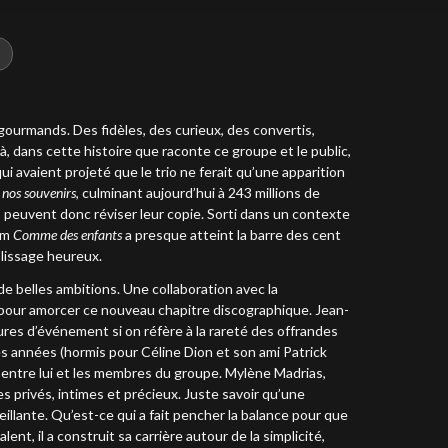
 gourmands. Des fidèles, des curieux, des convertis,
là, dans cette histoire que raconte ce groupe et le public,
i avaient projeté que le trio ne ferait qu’une apparition
 nos souvenirs
, culminant aujourd’hui à 243 millions de
) peuvent donc réviser leur copie. Sorti dans un contexte
um
Comme des enfants
a presque atteint la barre des cent
plissage heureux.
de belles ambitions. Une collaboration avec la
ux pour amorcer ce nouveau chapitre discographique. Jean-
ures d’événement si on réfère à la rareté des offrandes
res années (hormis pour Céline Dion et son ami Patrick
ns entre lui et les membres du groupe. Mylène Madrias,
 privés, intimes et précieux. Juste savoir qu’une
eillante. Qu’est-ce qui a fait pencher la balance pour que
t, il a construit sa carrière autour de la simplicité,