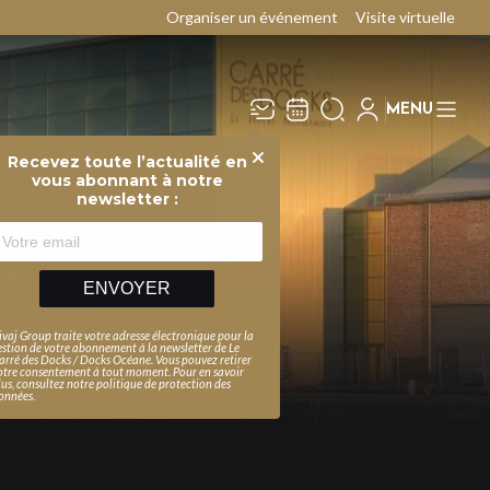
Organiser un événement
Visite virtuelle
MENU
Recevez toute l’actualité en
Fermer
vous abonnant à notre
newsletter :
S
ENVOYER
S
ivaj Group traite votre adresse électronique pour la
estion de votre abonnement à la newsletter de
Le
arré des Docks / Docks Océane
. Vous pouvez retirer
otre consentement à tout moment. Pour en savoir
lus, consultez notre
politique de protection des
onnées
.