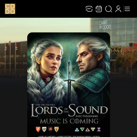
Recevez toute l’actualité en vous abonnant à
Ferme
notre newsletter :
ENVOYER
Rivaj Group traite votre adresse électronique pour la gestion de votre
abonnement à la newsletter de
Le Carré des Docks / Docks Océane
. Vous
pouvez retirer votre consentement à tout moment. Pour en savoir plus,
consultez notre
politique de protection des données
.