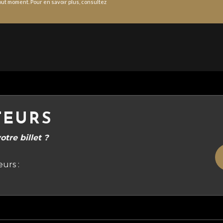
ut moment. Pour en savoir plus, consultez
TEURS
tre billet ?
urs :