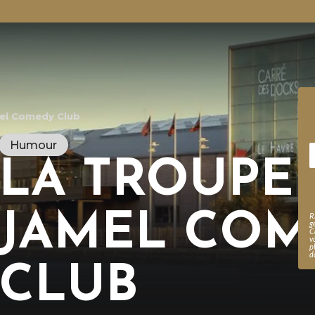
el Comedy Club
Humour
LA TROUPE
JAMEL COM
R
g
C
v
p
d
CLUB