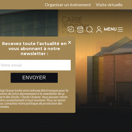
Organiser un événement
Visite virtuelle
MENU
Recevez toute l’actualité en
Fermer
vous abonnant à notre
newsletter :
 DU
ENVOYER
EDY
ivaj Group traite votre adresse électronique pour la
estion de votre abonnement à la newsletter de
Le
arré des Docks / Docks Océane
. Vous pouvez retirer
otre consentement à tout moment. Pour en savoir
lus, consultez notre
politique de protection des
onnées
.