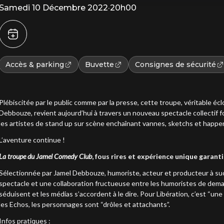
Samedi 10 Décembre 2022
·
20h00
Accès & parking
Buvette
Consignes de sécurité
Plébiscitée par le public comme par la presse, cette troupe, véritable é
Debbouze, revient aujourd’hui à travers un nouveau spectacle collectif
les artistes de stand up sur scène enchaînant vannes, sketchs et happe
L’aventure continue !
La troupe du Jamel Comedy Club
, fous rires et expérience unique garanti
Sélectionnée par Jamel Debbouze, humoriste, acteur et producteur à su
spectacle et une collaboration fructueuse entre les humoristes de demain
séduisent et les médias s’accordent à le dire. Pour Libération, c’est “u
les Echos, les personnages sont “drôles et attachants”.
Infos pratiques :