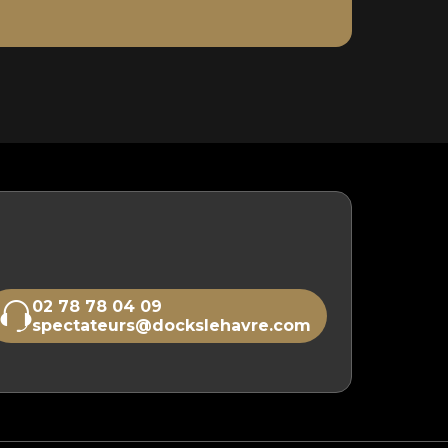
02 78 78 04 09
spectateurs@dockslehavre.com