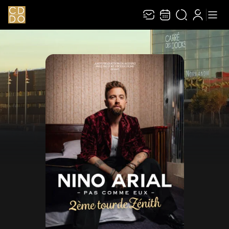
Recevez toute l’actualité en vous abonnant à
Ferme
notre newsletter :
ENVOYER
Rivaj Group traite votre adresse électronique pour la gestion de votre
abonnement à la newsletter de
Le Carré des Docks / Docks Océane
. Vous
pouvez retirer votre consentement à tout moment. Pour en savoir plus,
consultez notre
politique de protection des données
.