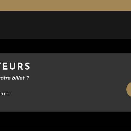
TEURS
tre billet ?
urs :