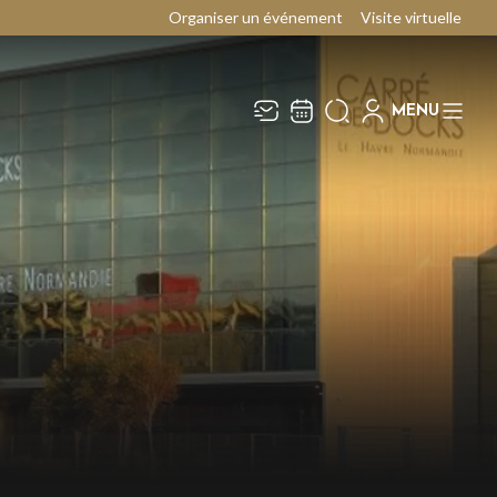
Organiser un événement
Visite virtuelle
MENU
Recevez toute l’actualité en
Fermer
vous abonnant à notre
newsletter :
ENVOYER
ivaj Group traite votre adresse électronique pour
a gestion de votre abonnement à la newsletter de
e Carré des Docks / Docks Océane
. Vous
ouvez retirer votre consentement à tout moment.
our en savoir plus, consultez notre
politique de
rotection des données
.