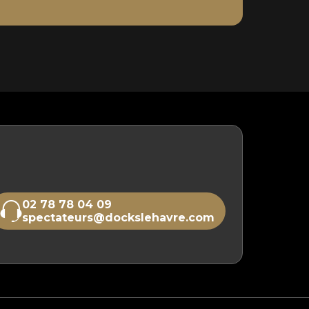
02 78 78 04 09
spectateurs@dockslehavre.com