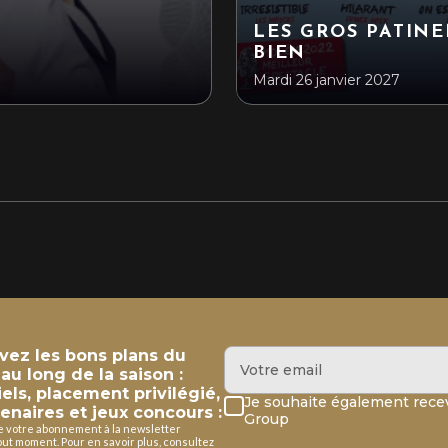
LES GROS PATIN
BIEN
Mardi 26 janvier 2027
evez les bons plans du
u long de la saison :
iels, placement privilégié,
Je souhaite également recev
enaires et jeux concours :
Group
de votre abonnement à la newsletter
ut moment. Pour en savoir plus, consultez