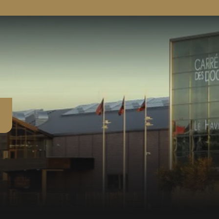
R
l
L
p
P
p