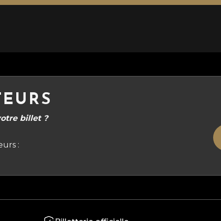
TEURS
tre billet ?
urs :