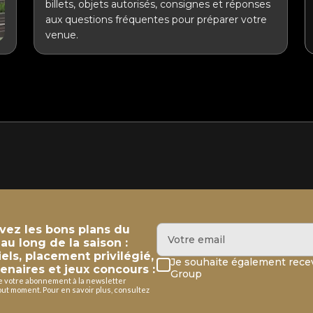
billets, objets autorisés, consignes et réponses
aux questions fréquentes pour préparer votre
venue.
evez les bons plans du
u long de la saison :
iels, placement privilégié,
Je souhaite également recev
enaires et jeux concours :
Group
de votre abonnement à la newsletter
ut moment. Pour en savoir plus, consultez