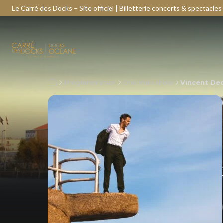
Le Carré des Docks – Site officiel | Billetterie concerts & spectacles
Programmation
One man show
Vincent De