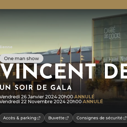
dienne
One man show
VINCENT D
UN SOIR DE GALA
R
l
L
Vendredi 26 Janvier 2024
·
20h00
·
ANNULÉ
p
P
Vendredi 22 Novembre 2024
·
20h00
·
ANNULÉ
p
Accès & parking
Buvette
Consignes de sécurité