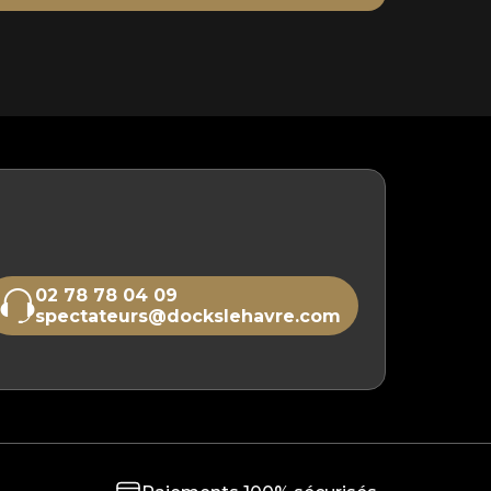
02 78 78 04 09
spectateurs@dockslehavre.com