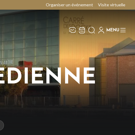
Organiser un événement
Visite virtuelle
MENU
Recevez toute l’actualité en
Fermer
vous abonnant à notre
newsletter :
EDIENNE
ENVOYER
ivaj Group traite votre adresse électronique pour
a gestion de votre abonnement à la newsletter de
e Carré des Docks / Docks Océane
. Vous
ouvez retirer votre consentement à tout moment.
our en savoir plus, consultez notre
politique de
rotection des données
.