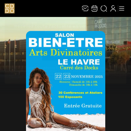
Recevez toute l’actualité en vous abonnant à
Ferme
notre newsletter :
ENVOYER
Rivaj Group traite votre adresse électronique pour la gestion de votre abonnement à
la newsletter de
Le Carré des Docks / Docks Océane
. Vous pouvez retirer votre
consentement à tout moment. Pour en savoir plus, consultez notre
politique de
protection des données
.