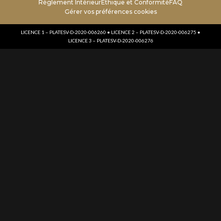
Règlement Intérieur
Ethique et Conformité
FAQ
Gérer vos préférences cookies
LICENCE 1 – PLATESV-D-2020-006260 • LICENCE 2 – PLATESV-D-2020-006275 •
LICENCE 3 – PLATESV-D-2020-006276