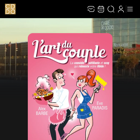
Recevez toute l’actualité en vous abonnant à
Ferme
notre newsletter :
ENVOYER
Rivaj Group traite votre adresse électronique pour la gestion de votre
abonnement à la newsletter de
Le Carré des Docks / Docks Océane
. Vous
pouvez retirer votre consentement à tout moment. Pour en savoir plus,
consultez notre
politique de protection des données
.