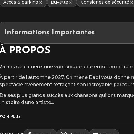
Accès & parking
Buvette
Consignes de sécurité
Informations Importantes
Placement : Assis numéroté
À PROPOS
L’accès au site et/ou aux places numérotées n’est pas garanti après l
25 ans de carrière, une voix unique, une émotion intacte.
À partir de l’automne 2027, Chimène Badi vous donne re
spectacle événement retraçant son incroyable parcours
De ses plus grands succès aux chansons qui ont marqué
l’histoire d’une artiste
...
VOIR PLUS