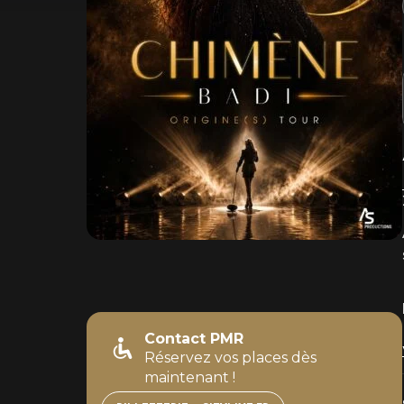
Contact PMR
Réservez vos places dès
maintenant !