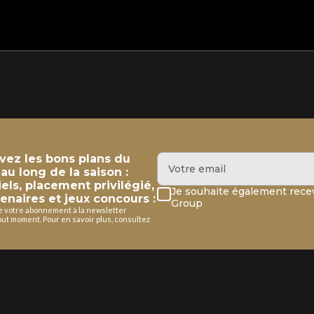
evez les bons plans du
u long de la saison :
iels, placement privilégié,
Je souhaite également recev
enaires et jeux concours :
Group
de votre abonnement à la newsletter
ut moment. Pour en savoir plus, consultez