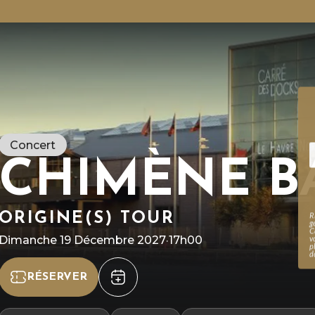
Concert
CHIMÈNE B
ORIGINE(S) TOUR
R
g
C
Dimanche 19 Décembre 2027
·
17h00
v
p
d
RÉSERVER