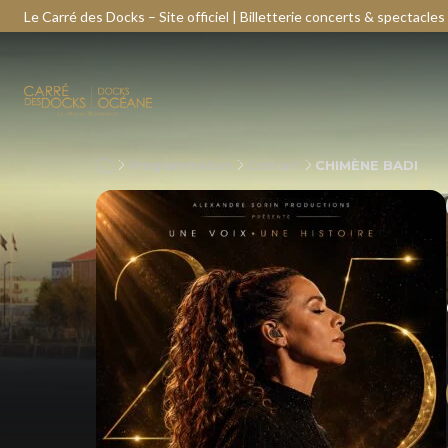
Le Carré des Docks – Site officiel | Billetterie concerts & spectacles
Programmation
Concert
CHIMÈNE BADI