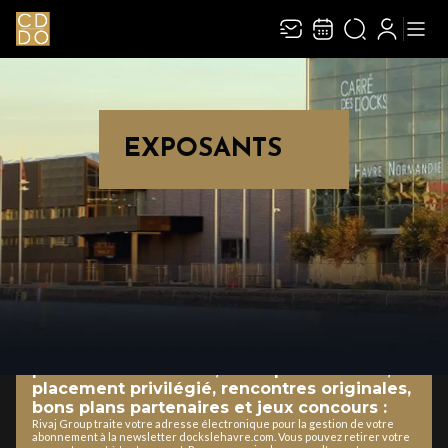
EXPOSANTS
NEWSLETTER
Inscrivez-vous à la newsletter et recevez
les bons plans du Carré des Docks / Docks
Océane tout au long de la saison :
préventes exclusives, tarifs préférentiels,
placement privilégié, rencontres originales,
bons plans partenaires et jeux concours :
Rivaj Group traite votre adresse électronique pour la gestion de votre
abonnement à la newsletter dockslehavre.com. Vous pouvez retirer votre