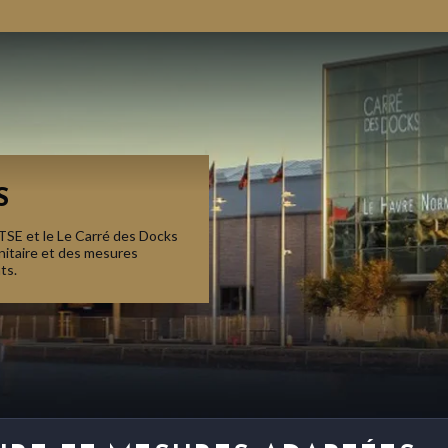
S
 TSE et le Le Carré des Docks
nitaire et des mesures
ts.
R
l
L
p
P
p