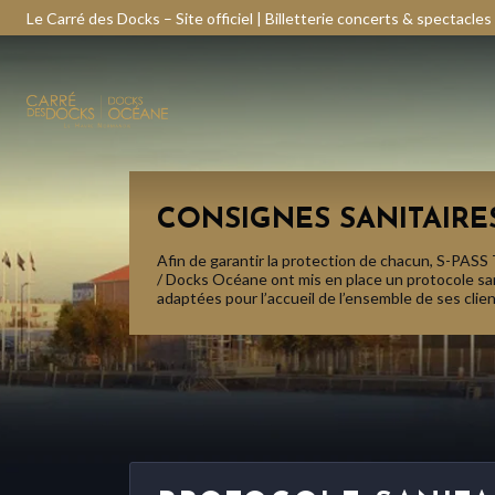
Le Carré des Docks – Site officiel | Billetterie concerts & spectacles
CONSIGNES SANITAIRE
Afin de garantir la protection de chacun, S-PASS
/ Docks Océane ont mis en place un protocole sa
adaptées pour l’accueil de l’ensemble de ses clien