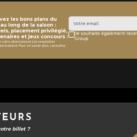
evez les bons plans du
u long de la saison :
iels, placement privilégié,
Je souhaite également recev
enaires et jeux concours :
Group
de votre abonnement à la newsletter
ut moment. Pour en savoir plus, consultez
TEURS
tre billet ?