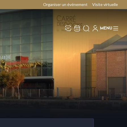
Organiser un événement
Visite virtuelle
MENU
Recevez toute l’actualité en
Fermer
vous abonnant à notre
newsletter :
ENVOYER
ivaj Group traite votre adresse électronique pour
a gestion de votre abonnement à la newsletter de
e Carré des Docks / Docks Océane
. Vous
ouvez retirer votre consentement à tout moment.
our en savoir plus, consultez notre
politique de
rotection des données
.