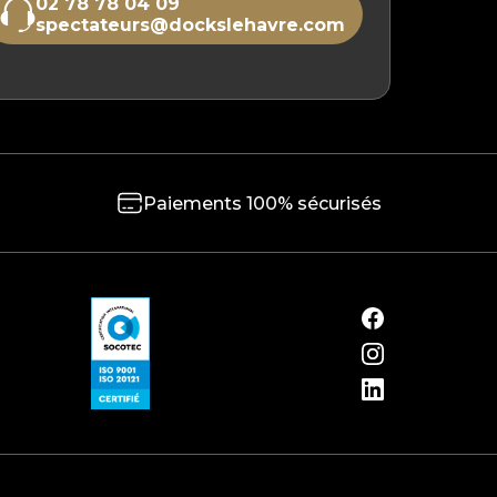
02 78 78 04 09
spectateurs@dockslehavre.com
Paiements 100% sécurisés