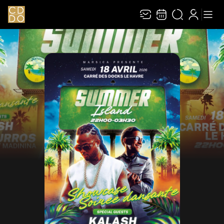
Recevez toute l’actualité en vous abonnant à
Ferme
notre newsletter :
ENVOYER
Rivaj Group traite votre adresse électronique pour la gestion de votre
abonnement à la newsletter de
Le Carré des Docks / Docks Océane
. Vous
pouvez retirer votre consentement à tout moment. Pour en savoir plus,
consultez notre
politique de protection des données
.