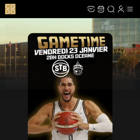
Recevez toute l’actualité en vous abonnant à
Ferme
notre newsletter :
ENVOYER
Rivaj Group traite votre adresse électronique pour la gestion de votre abonnement à
la newsletter de
Le Carré des Docks / Docks Océane
. Vous pouvez retirer votre
consentement à tout moment. Pour en savoir plus, consultez notre
politique de
protection des données
.