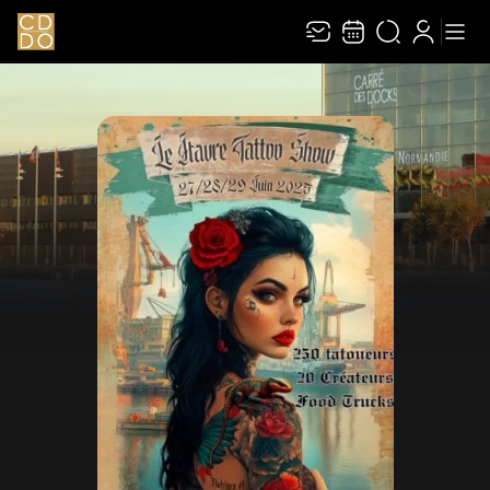
Recevez toute l’actualité en vous abonnant à
Ferme
notre newsletter :
ENVOYER
Rivaj Group traite votre adresse électronique pour la gestion de votre
abonnement à la newsletter de
Le Carré des Docks / Docks Océane
. Vous
pouvez retirer votre consentement à tout moment. Pour en savoir plus,
consultez notre
politique de protection des données
.