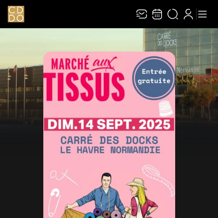
Recevez toute l’actualité en vous abonnant à
Ferme
notre newsletter :
ENVOYER
Rivaj Group traite votre adresse électronique pour la gestion de votre
abonnement à la newsletter de
Le Carré des Docks / Docks Océane
. Vous
pouvez retirer votre consentement à tout moment. Pour en savoir plus,
consultez notre
politique de protection des données
.