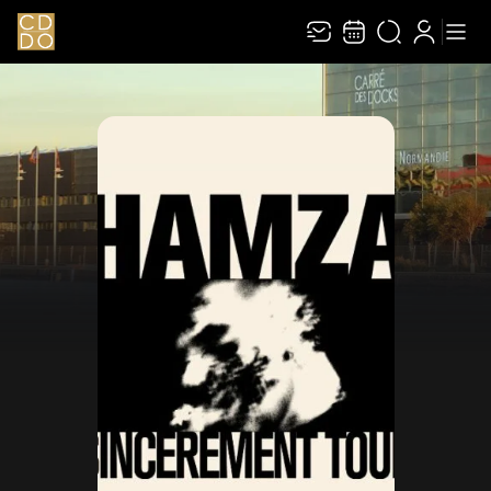
Recevez toute l’actualité en vous abonnant à
Ferme
notre newsletter :
ENVOYER
Rivaj Group traite votre adresse électronique pour la gestion de votre
abonnement à la newsletter de
Le Carré des Docks / Docks Océane
. Vous
pouvez retirer votre consentement à tout moment. Pour en savoir plus,
consultez notre
politique de protection des données
.