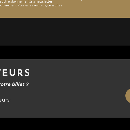
de votre abonnement à la newsletter
ut moment. Pour en savoir plus, consultez
TEURS
tre billet ?
urs :