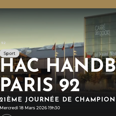
 92
Sport
HAC HANDB
PARIS 92
R
l
L
p
P
p
21ÈME JOURNÉE DE CHAMPIO
Mercredi 18 Mars 2026
·
19h30