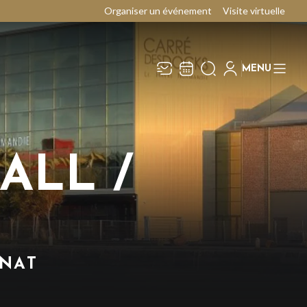
Organiser un événement
Visite virtuelle
MENU
Recevez toute l’actualité en
Fermer
vous abonnant à notre
newsletter :
ALL /
ENVOYER
ivaj Group traite votre adresse électronique pour
a gestion de votre abonnement à la newsletter de
e Carré des Docks / Docks Océane
. Vous
ouvez retirer votre consentement à tout moment.
our en savoir plus, consultez notre
politique de
rotection des données
.
NNAT