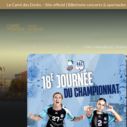
Le Carré des Docks – Site officiel | Billetterie concerts & spectacles
Programmation
Sport
HAC Handball / Paris