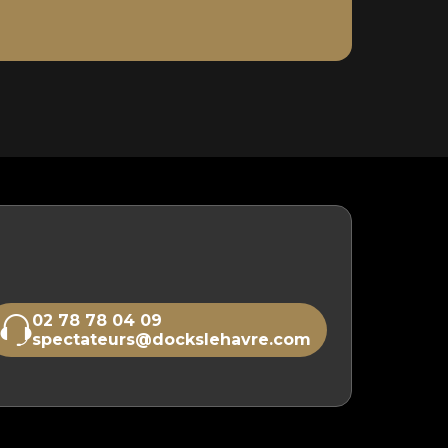
02 78 78 04 09
spectateurs@dockslehavre.com