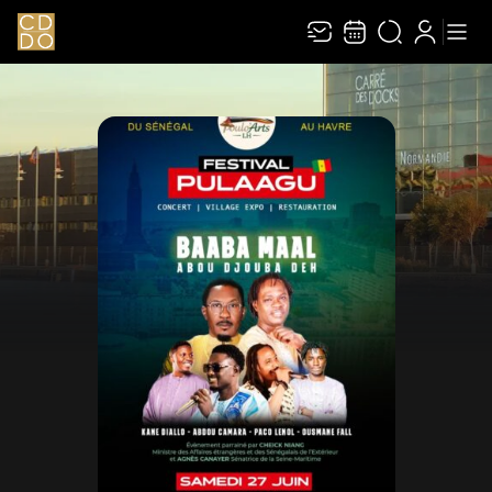
Recevez toute l’actualité en vous abonnant à
Ferme
notre newsletter :
ENVOYER
Rivaj Group traite votre adresse électronique pour la gestion de votre
abonnement à la newsletter de
Le Carré des Docks / Docks Océane
. Vous
pouvez retirer votre consentement à tout moment. Pour en savoir plus,
consultez notre
politique de protection des données
.