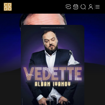
Recevez toute l’actualité en vous abonnant à
Ferme
notre newsletter :
ENVOYER
Rivaj Group traite votre adresse électronique pour la gestion de votre abonnement à
la newsletter de
Le Carré des Docks / Docks Océane
. Vous pouvez retirer votre
consentement à tout moment. Pour en savoir plus, consultez notre
politique de
protection des données
.