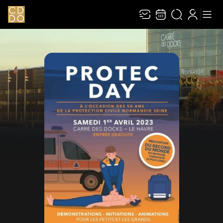
Recevez toute l’actualité en vous abonnant à
Ferme
notre newsletter :
ENVOYER
Rivaj Group traite votre adresse électronique pour la gestion de votre abonnement à
la newsletter de
Le Carré des Docks / Docks Océane
. Vous pouvez retirer votre
consentement à tout moment. Pour en savoir plus, consultez notre
politique de
protection des données
.